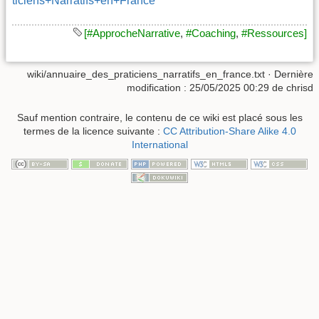
ticiens+Narratifs+en+France
[#ApprocheNarrative
,
#Coaching
,
#Ressources]
wiki/annuaire_des_praticiens_narratifs_en_france.txt
· Dernière
modification :
25/05/2025 00:29
de
chrisd
Sauf mention contraire, le contenu de ce wiki est placé sous les
termes de la licence suivante :
CC Attribution-Share Alike 4.0
International